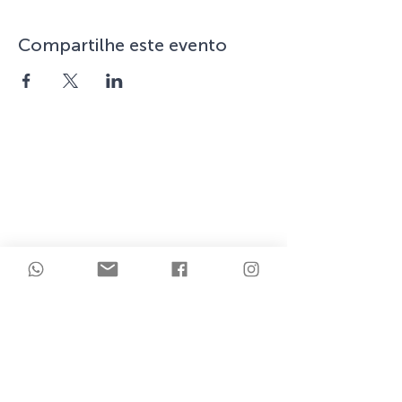
Compartilhe este evento
(47)
9 9987-8919
(47)
9 9985-6505
clinicapulsecor
@gmail.com
RIVIERA BUSINESS & MALL
Itajaí/SC
Cadastre seu e-mail para
receber novidades.